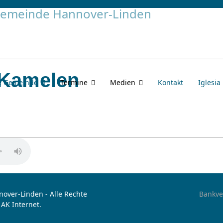
 Kamelen
e Gemeinde
Termine
Medien
Kontakt
Iglesia
over-Linden - Alle Rechte
Bankve
 AK Internet.