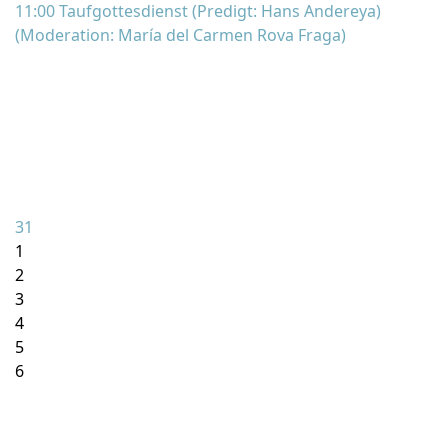
11:00 Taufgottesdienst (Predigt: Hans Andereya)
(Moderation: María del Carmen Rova Fraga)
31
1
2
3
4
5
6